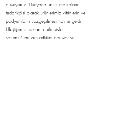
duyuyoruz. Dünyaca ünlük markaların
tedarikçisi olarak ürünlerimiz vitrinlerin ve
podyumların vazgeçilmesi haline geldi.
Ulaştığımız noktanın bilinciyle
sorumluğumuzun arttığını görüyor ve
yolumuza yeni bir soluk ve heyecanla
devam ediyoruz.
02
Teknolojide Lider
Beklentilerin ötesine geçebilmek için
kumaş teknolojisinin yeni nesil
teknolojilerini kullanıyor, bu sayede üst
düzey kaliteyi yakalıyoruz. Üretimlerimizi
A'dan Z'ye kendi tesislerimizde